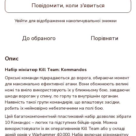
Повідомити, коли з'явиться
Увійти
для відображення накопичувальної знижки
%
До обраного
Порівняти
Опис
Набір мініатюр Kill Team: Kommandos
Оркські команди підкрадаються до ворога, обираючи момент
для максимально ефективної атаки. Вони обожнюють великі
ножі та вміло використовують їх у ближньому бою, завдаючи
шкоди ворогам у спину, по горлу та внутрішнім органам.
Наявність такої групи командирів, що влаштовує засідки,
робить їх неймовірно небезпечними на полі бою.
Цей багатокомпонентний пластиковий набір дозволяє зібрати
10 Командос – лютих та підступних бійців-орків. Можна
використовувати їх як оперативників Kill Team або у складі
армій орків у Warhammer 40,000. Набір включає різноманітну