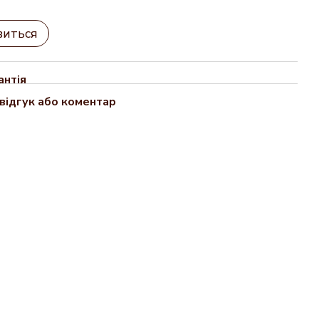
виться
антія
відгук або коментар