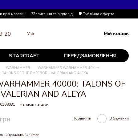
ки про магазин
⁉️Запитання та відповіді
🛡️ Публічна оферта
9 20
Мій кошик
Укр
STARCRAFT
ПЕРЕДЗАМОВЛЕННЯ
WARHAMMER
WARHAMMER WARHAMMER 40K tm
: TALONS OF THE EMPEROR - VALERIAN AND ALEYA
р WARHAMMER 40000: TALONS OF
 VALERIAN AND ALEYA
20108031
Написати відгук
 грн
Порівняти
В бажання
копичувальної знижки