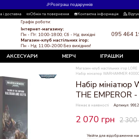
🎉Розіграш подарунків
а і доставка
📜Обмін та повернення
☎️Контактна інформація
💁 Відгу
 система знижок
ЗМІ про нас
Політика конфіденційності
Графік роботи:
Інтернет-магазину:
095 464 1
Пн - Пт: 10:00-18:00; Сб - Нд: вихідні
Магазин-клуб настільних ігор:
Пн - Нд: 11:00–20:00 Без вихідних!
АКСЕСУАРИ
МЕРЧ
ІГРАШКИ
Магазин-клуб настільних ігор LORE
Набір мініатюр WARHAMMER 40000
Набір мініатю
THE EMPEROR -
Немає в наявності
Артикул: 991
2 070 грн
2 300
Увійти
для відображення на
%