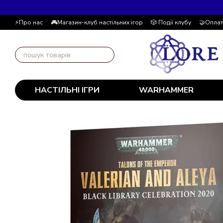
Перейти до основного контенту
⚡Про нас
🎮Магазин-клуб настільних ігор
🎲 Події клубу
🤝Оплат
📚Блог
Автор блогу
📰 Угода користувача
💸 Накопичувальна
НАСТІЛЬНІ ІГРИ
WARHAMMER