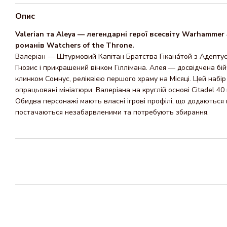
Опис
Valerian та Aleya — легендарні герої всесвіту Warhammer 
романів Watchers of the Throne.
Валеріан — Штурмовий Капітан Братства Гікана́той з Адептус
Гнозис і прикрашений вінком Гіллімана. Алея — досвідчена бі
клинком Сомнус, реліквією першого храму на Місяці. Цей набір
опрацьовані мініатюри: Валеріана на круглій основі Citadel 40
Обидва персонажі мають власні ігрові профілі, що додаються в
постачаються незабарвленими та потребують збирання.