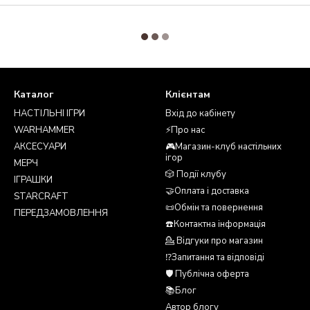
Каталог
Клієнтам
НАСТІЛЬНІ ІГРИ
Вхід до кабінету
WARHAMMER
⚡Про нас
АКСЕСУАРИ
🎮Магазин-клуб настільних
ігор
МЕРЧ
🎲 Події клубу
ІГРАШКИ
🤝Оплата і доставка
STARCRAFT
📜Обмін та повернення
ПЕРЕДЗАМОВЛЕННЯ
☎️Контактна інформація
💁 Відгуки про магазин
⁉️Запитання та відповіді
🛡️ Публічна оферта
📚Блог
Автор блогу