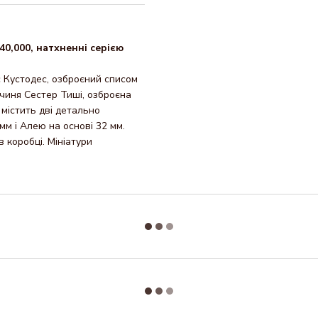
40,000, натхненні серією
 Кустодес, озброєний списом
йчиня Сестер Тиші, озброєна
 містить дві детально
 мм і Алею на основі 32 мм.
 коробці. Мініатури