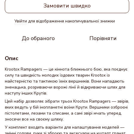
Замовити швидко
Увійти
для відображення накопичувальної знижки
%
До обраного
Порівняти
Опис
Krootox Rampagers — це кіннота ближнього бою, яка поєднує
силу та швидкість молодих їздових тварин Krootox із
майстерністю та тактикою їхніх вершників. Вони нападають
зненацька, розриваючи ворожі лінії й відкриваючи шлях для
наступу інших Крутів.
Цей набір дозволяє зібрати трьох Krootox Rampagers — звірів,
яких ведуть у бій інопланетні воїни Крути. Вершники озброєні
пістолетами, лезами та списами, а самі звірі мчать уперед,
зносячи все на своєму шляху.
У комплект входять варіанти для налаштування моделей —
змінні голови, руки зі зброєю та аксесуари на кшталт гранат,