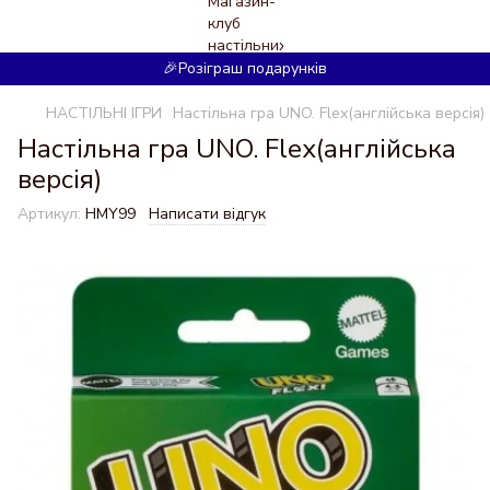
🎉Розіграш подарунків
НАСТІЛЬНІ ІГРИ
Настільна гра UNO. Flex(англійська версія)
Настільна гра UNO. Flex(англійська
версія)
Артикул:
HMY99
Написати відгук