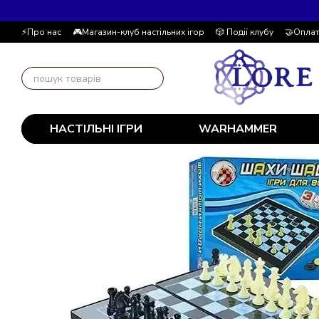
Перейти до основного контенту
⚡Про нас
🎮Магазин-клуб настільних ігор
🎲 Події клубу
🤝Оплат
📚Блог
Автор блогу
📰 Угода користувача
💸 Накопичувальна
НАСТІЛЬНІ ІГРИ
WARHAMMER