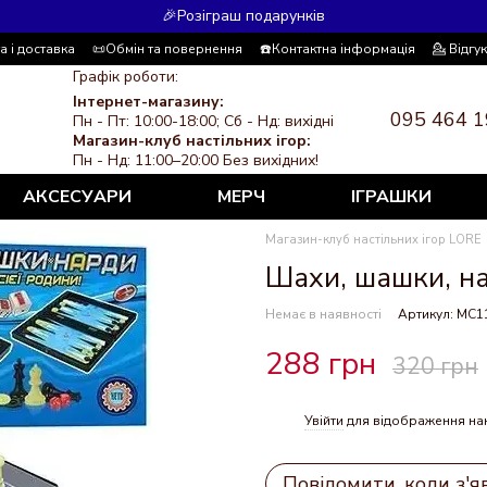
🎉Розіграш подарунків
а і доставка
📜Обмін та повернення
☎️Контактна інформація
💁 Відгу
 система знижок
ЗМІ про нас
Політика конфіденційності
Графік роботи:
Інтернет-магазину:
095 464 1
Пн - Пт: 10:00-18:00; Сб - Нд: вихідні
Магазин-клуб настільних ігор:
Пн - Нд: 11:00–20:00 Без вихідних!
АКСЕСУАРИ
МЕРЧ
ІГРАШКИ
Магазин-клуб настільних ігор LORE
Шахи, шашки, на
Немає в наявності
Артикул: MC1
288 грн
320 грн
Увійти
для відображення на
%
Повідомити, коли з'я