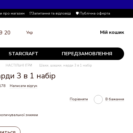
ки про магазин
⁉️Запитання та відповіді
🛡️ Публічна оферта
9 20
Мій кошик
Укр
STARCRAFT
ПЕРЕДЗАМОВЛЕННЯ
НАСТІЛЬНІ ІГРИ
Шахи, шашки, нарди 3 в 1 набір
рди 3 в 1 набір
178
Написати відгук
Порівняти
В бажання
копичувальної знижки
виться