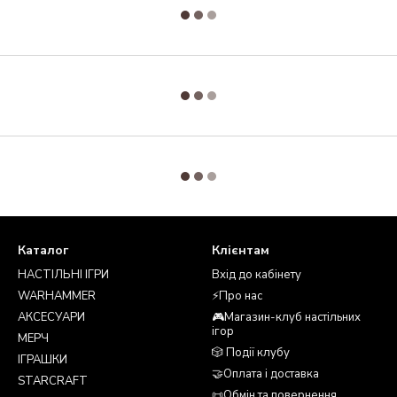
Каталог
Клієнтам
НАСТІЛЬНІ ІГРИ
Вхід до кабінету
WARHAMMER
⚡Про нас
АКСЕСУАРИ
🎮Магазин-клуб настільних
ігор
МЕРЧ
🎲 Події клубу
ІГРАШКИ
🤝Оплата і доставка
STARCRAFT
📜Обмін та повернення