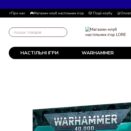
Перейти до основного контенту
⚡Про нас
🎮Магазин-клуб настільних ігор
🎲 Події клубу
🤝Оплат
📚Блог
Автор блогу
📰 Угода користувача
💸 Накопичувальна
НАСТІЛЬНІ ІГРИ
WARHAMMER