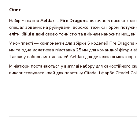
Опис
Набір мініатюр
Aeldari – Fire Dragons
включає 5 високотехнол
спеціалізованих на руйнуванні ворожої техніки і броні потужн
елітні бійці відомі своєю точністю та вмінням наносити нищівні 
У комплекті — компоненти для збірки 5 моделей Fire Dragons 
мм та одна додаткова підставка 25 мм для командної фігури 
Також у наборі лист декалей Aeldari для деталізації мініатюр і 
Мініатюри постачаються у вигляді набору для самостійного с
використовувати клей для пластику Citadel і фарби Citadel Co