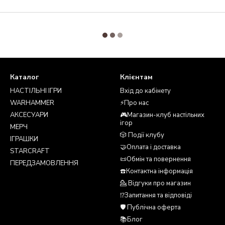
Каталог
Клієнтам
НАСТІЛЬНІ ІГРИ
Вхід до кабінету
WARHAMMER
⚡Про нас
АКСЕСУАРИ
🎮Магазин-клуб настільних
ігор
МЕРЧ
🎲 Події клубу
ІГРАШКИ
🤝Оплата і доставка
STARCRAFT
📜Обмін та повернення
ПЕРЕДЗАМОВЛЕННЯ
☎️Контактна інформація
💁 Відгуки про магазин
⁉️Запитання та відповіді
🛡️ Публічна оферта
📚Блог