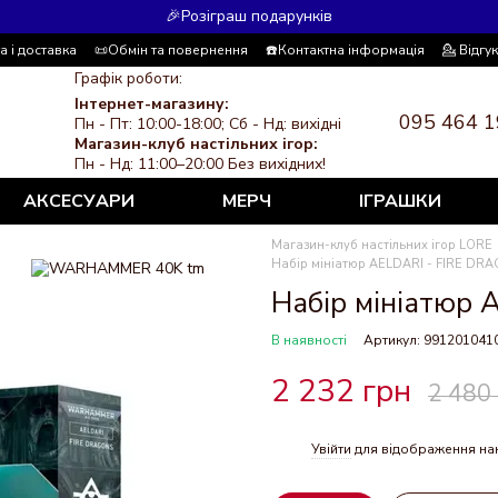
🎉Розіграш подарунків
а і доставка
📜Обмін та повернення
☎️Контактна інформація
💁 Відгу
 система знижок
ЗМІ про нас
Політика конфіденційності
Графік роботи:
Інтернет-магазину:
095 464 1
Пн - Пт: 10:00-18:00; Сб - Нд: вихідні
Магазин-клуб настільних ігор:
Пн - Нд: 11:00–20:00 Без вихідних!
АКСЕСУАРИ
МЕРЧ
ІГРАШКИ
Магазин-клуб настільних ігор LORE
Набір мініатюр AELDARI - FIRE DR
Набір мініатюр
В наявності
Артикул: 991201041
2 232 грн
2 480
Увійти
для відображення на
%