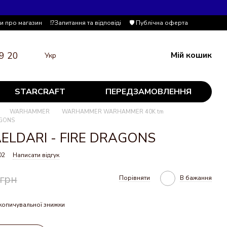
ки про магазин
⁉️Запитання та відповіді
🛡️ Публічна оферта
9 20
Мій кошик
Укр
STARCRAFT
ПЕРЕДЗАМОВЛЕННЯ
WARHAMMER
WARHAMMER WARHAMMER 40K tm
AGONS
 AELDARI - FIRE DRAGONS
02
Написати відгук
 грн
Порівняти
В бажання
копичувальної знижки