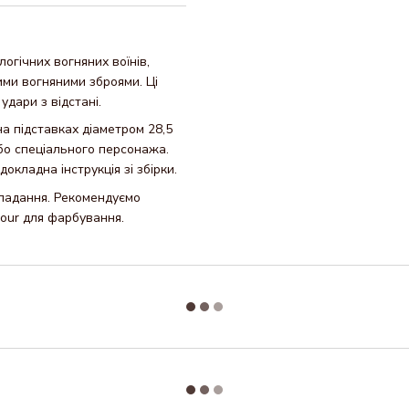
огічних вогняних воїнів,
ими вогняними зброями. Ці
удари з відстані.
на підставках діаметром 28,5
або спеціального персонажа.
докладна інструкція зі збірки.
кладання. Рекомендуємо
lour для фарбування.