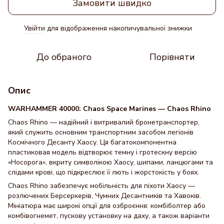
Замовити швидко
Увійти
для відображення накопичувальної знижки
%
До обраного
Порівняти
Опис
WARHAMMER 40000: Chaos Space Marines — Chaos Rhino
Chaos Rhino — надійний і витривалий бронетранспортер,
який служить основним транспортним засобом легіонів
Космічного Десанту Хаосу. Ця багатокомпонентна
пластиковая модель відтворює темну і гротескну версію
«Носорога», вкриту символікою Хаосу, шипами, ланцюгами та
слідами крові, що підкреслює її лють і жорстокість у боях.
Chaos Rhino забезпечує мобільність для піхоти Хаосу —
розлючених Берсеркерів, Чумних Десантників та Хавоків.
Мініатюра має широкі опції для озброєння: комбіболтер або
комбівогнемет, пускову установку на даху, а також варіанти