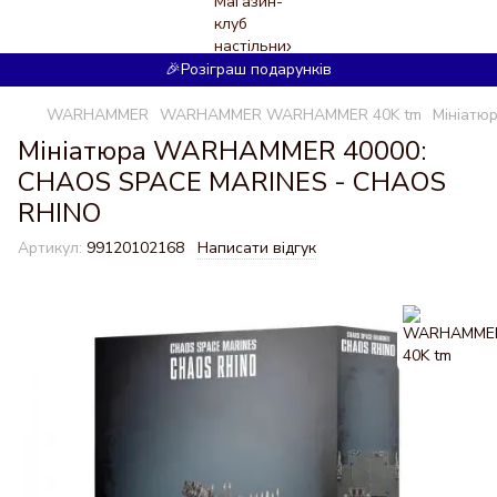
🎉Розіграш подарунків
WARHAMMER
WARHAMMER WARHAMMER 40K tm
Мініатю
Мініатюра WARHAMMER 40000:
CHAOS SPACE MARINES - CHAOS
RHINO
Артикул:
99120102168
Написати відгук