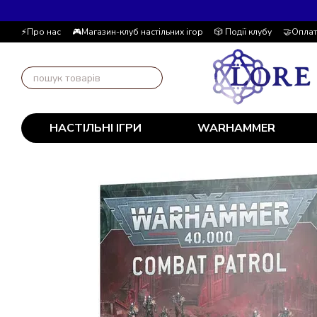
Перейти до основного контенту
⚡Про нас
🎮Магазин-клуб настільних ігор
🎲 Події клубу
🤝Оплат
📚Блог
Автор блогу
📰 Угода користувача
💸 Накопичувальна
НАСТІЛЬНІ ІГРИ
WARHAMMER