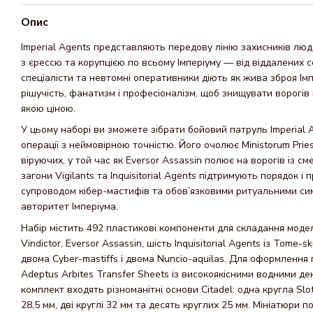
Опис
Imperial Agents представляють передову лінію захисників лю
з єрессю та корупцією по всьому Імперіуму — від віддалених се
спеціалісти та невтомні оперативники діють як жива зброя І
рішучість, фанатизм і професіоналізм, щоб знищувати ворогів 
якою ціною.
У цьому наборі ви зможете зібрати бойовий патруль Imperial 
операції з неймовірною точністю. Його очолює Ministorum Pries
віруючих, у той час як Eversor Assassin полює на ворогів із 
загони Vigilants та Inquisitorial Agents підтримують порядок і
супроводом кібер-мастифів та обов’язковими ритуальними с
авторитет Імперіума.
Набір містить 492 пластикові компоненти для складання моделей
Vindictor, Eversor Assassin, шість Inquisitorial Agents із Tome-sk
двома Cyber-mastiffs і двома Nuncio-aquilas. Для оформлення
Adeptus Arbites Transfer Sheets із високоякісними водними дек
комплект входять різноманітні основи Citadel: одна кругла Slo
28,5 мм, дві круглі 32 мм та десять круглих 25 мм. Мініатюр