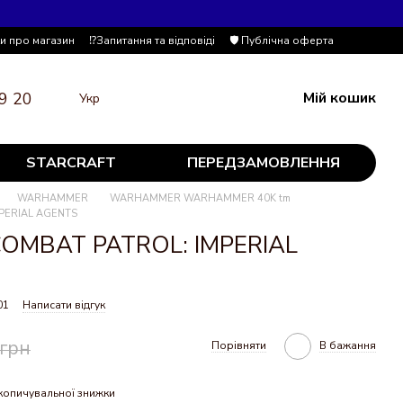
ки про магазин
⁉️Запитання та відповіді
🛡️ Публічна оферта
9 20
Мій кошик
Укр
STARCRAFT
ПЕРЕДЗАМОВЛЕННЯ
WARHAMMER
WARHAMMER WARHAMMER 40K tm
MPERIAL AGENTS
 COMBAT PATROL: IMPERIAL
01
Написати відгук
 грн
Порівняти
В бажання
копичувальної знижки