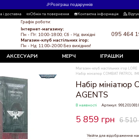
🎉Розіграш подарунків
а і доставка
📜Обмін та повернення
☎️Контактна інформація
💁 Відгу
 система знижок
ЗМІ про нас
Політика конфіденційності
Графік роботи:
Інтернет-магазину:
095 464 1
Пн - Пт: 10:00-18:00; Сб - Нд: вихідні
Магазин-клуб настільних ігор:
Пн - Нд: 11:00–20:00 Без вихідних!
АКСЕСУАРИ
МЕРЧ
ІГРАШКИ
Магазин-клуб настільних ігор LORE
Набір мініатюр COMBAT PATROL: I
Набір мініатюр
AGENTS
В наявності
Артикул: 991201081
5 859 грн
6 510
Увійти
для відображення на
%