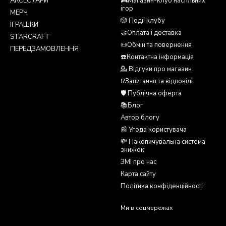
АКСЕСУАРИ
🎮Магазин-клуб настільних
ігор
МЕРЧ
🎲 Події клубу
ІГРАШКИ
🤝Оплата і доставка
STARCRAFT
📜Обмін та повернення
ПЕРЕДЗАМОВЛЕННЯ
☎️Контактна інформація
💁 Відгуки про магазин
⁉️Запитання та відповіді
🛡️ Публічна оферта
📚Блог
Автор блогу
📰 Угода користувача
💸 Накопичувальна система
знижок
ЗМІ про нас
Карта сайту
Політика конфіденційності
Ми в соцмережах