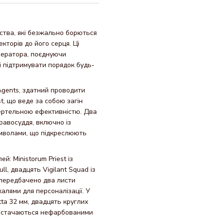
дства, які безжально борються
кторів до його серця. Ці
мператора, поєднуючи
і підтримувати порядок будь-
Agents, здатний проводити
t, що веде за собою загін
смертельною ефективністю. Два
 правосуддя, включно із
имволами, що підкреслюють
: Ministorum Priest із
ull, двадцять Vigilant Squad із
 передбачено два листи
алями для персоналізації. У
tta 32 мм, двадцять круглих
и постачаються нефарбованими