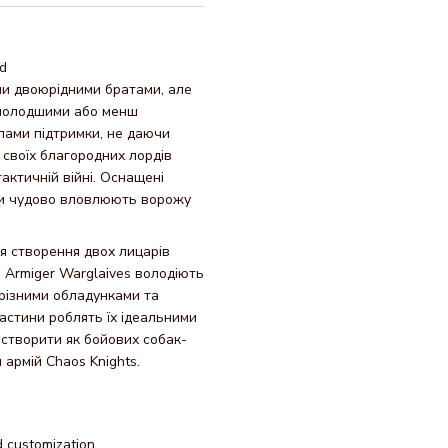
ld
ими двоюрідними братами, але
 молодшими або менш
лами підтримки, не даючи
 своїх благородних лордів
актичній війні. Оснащені
ни чудово вловлюють ворожу
ля створення двох лицарів
. Armiger Warglaives володіють
 різними обладунками та
астини роблять їх ідеальними
 створити як бойових собак-
 армій Chaos Knights.
d customization.