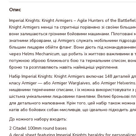
Опис
Imperial Knights: Knight Armigers – Agile Hunters of the Battlefie
Knight Armigers менші та спритніші порівняно зі своїми більш
вони залишаються грізними бойовими машинами. Пілотовані
знатними зброярами, ці Armigers служать мобільними підрозді
більшим лицарям обійти фланг. Вони діють під командуванням
через Helms Mechanicum, що робить їх життєво важливими в т
потужною зброєю ближнього бою та термальним списом, во
броню та розплавляють навіть найміцніші укріплення.
Набір Imperial Knights: Knight Armigers включає 148 деталей д
класу Armiger — або Armiger Warglaives, або Armiger Helverins
нищівними термічними списами, і їх можна використовувати з
шістьма унікальними лицьовими панелями. Великі броньові пл
для детального малювання. Крім того, цей набір також можна
катів або бойових собак-мисливців, що ідеально підходить для
До кожного набору входить:
2 Citadel 100mm round bases
A decal sheet featuring Imperial Knights heraldry for personalize