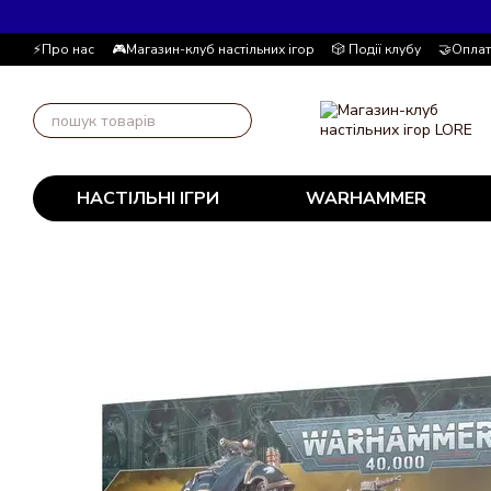
Перейти до основного контенту
⚡Про нас
🎮Магазин-клуб настільних ігор
🎲 Події клубу
🤝Оплат
📚Блог
Автор блогу
📰 Угода користувача
💸 Накопичувальна
НАСТІЛЬНІ ІГРИ
WARHAMMER