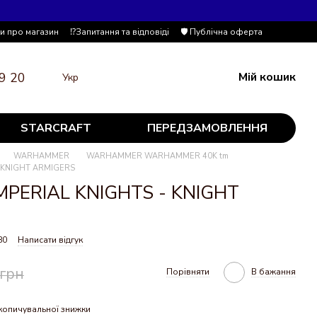
ки про магазин
⁉️Запитання та відповіді
🛡️ Публічна оферта
9 20
Мій кошик
Укр
STARCRAFT
ПЕРЕДЗАМОВЛЕННЯ
WARHAMMER
WARHAMMER WARHAMMER 40K tm
- KNIGHT ARMIGERS
IMPERIAL KNIGHTS - KNIGHT
80
Написати відгук
 грн
Порівняти
В бажання
копичувальної знижки