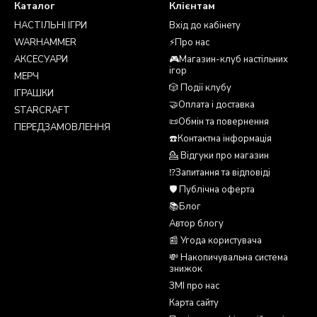
Каталог
Клієнтам
НАСТІЛЬНІ ІГРИ
Вхід до кабінету
WARHAMMER
⚡Про нас
АКСЕСУАРИ
🎮Магазин-клуб настільних
ігор
МЕРЧ
🎲 Події клубу
ІГРАШКИ
🤝Оплата і доставка
STARCRAFT
📜Обмін та повернення
ПЕРЕДЗАМОВЛЕННЯ
☎️Контактна інформація
💁 Відгуки про магазин
⁉️Запитання та відповіді
🛡️ Публічна оферта
📚Блог
Автор блогу
📰 Угода користувача
💸 Накопичувальна система
знижок
ЗМІ про нас
Карта сайту