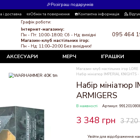
🎉Розіграш подарунків
а і доставка
📜Обмін та повернення
☎️Контактна інформація
💁 Відгу
 система знижок
ЗМІ про нас
Політика конфіденційності
Графік роботи:
Інтернет-магазину:
095 464 1
Пн - Пт: 10:00-18:00; Сб - Нд: вихідні
Магазин-клуб настільних ігор:
Пн - Нд: 11:00–20:00 Без вихідних!
АКСЕСУАРИ
МЕРЧ
ІГРАШКИ
Магазин-клуб настільних ігор LORE
Набір мініатюр IMPERIAL KNIGHTS 
Набір мініатюр 
ARMIGERS
В наявності
Артикул: 991201080
3 348 грн
3 720
Увійти
для відображення на
%