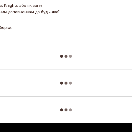
l Knights або як загін
льним доповненням до будь-якої
борки.