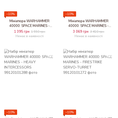
−10%
−10%
Мініатюра WARHAMMER
Мініатюра WARHAMMER
40000: SPACE MARINES -
40000: SPACE MARINES -
PRIMARIS LIBRARIAN IN
PRIMARIS IMPULSOR
1 395 грн
3 069 грн
1 550 грн
3 410 грн
PHOBOS ARMOUR
Немає в наявності
Немає в наявності
−10%
−10%