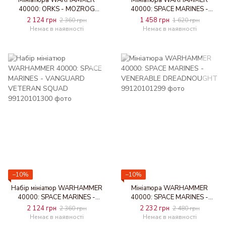
Мініатюра WARHAMMER
Мініатюра WARHAMMER
40000: ORKS - MOZROG
40000: SPACE MARINES -
SKRAGBAD
PRIMARIS CHAPLAIN
2 124 грн
1 458 грн
2 360 грн
1 620 грн
Немає в наявності
Немає в наявності
−10%
−10%
Набір мініатюр WARHAMMER
Мініатюра WARHAMMER
40000: SPACE MARINES -
40000: SPACE MARINES -
VANGUARD VETERAN SQUAD
VENERABLE DREADNOUGHT
2 124 грн
2 232 грн
2 360 грн
2 480 грн
Немає в наявності
Немає в наявності