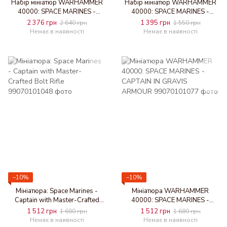
Набір мініатюр WARHAMMER
Набір мініатюр WARHAMMER
40000: SPACE MARINES -
40000: SPACE MARINES -
HEAVY INTERCESSORS
FIRESTRIKE SERVO-TURRET
2 376 грн
1 395 грн
2 640 грн
1 550 грн
Немає в наявності
Немає в наявності
−10%
−10%
Мініатюра: Space Marines -
Мініатюра WARHAMMER
Captain with Master-Crafted
40000: SPACE MARINES -
Bolt Rifle
CAPTAIN IN GRAVIS ARMOUR
1 512 грн
1 512 грн
1 680 грн
1 680 грн
Немає в наявності
Немає в наявності