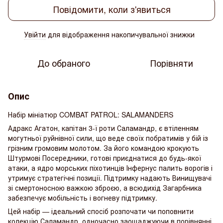
Повідомити, коли з'явиться
Увійти
для відображення накопичувальної знижки
%
До обраного
Порівняти
Опис
Набір мініатюр COMBAT PATROL: SALAMANDERS
Адракс Агатон, капітан 3-ї роти Саламандр, є втіленням
могутньої руйнівної сили, що веде своїх побратимів у бій із
грізним громовим молотом. За його командою крокують
Штурмові Посередники, готові приєднатися до будь-якої
атаки, а ядро морських піхотинців Інфернус палить ворогів і
утримує стратегічні позиції. Підтримку надають Винищувачі
зі смертоносною важкою зброєю, а всюдихід Загарбника
забезпечує мобільність і вогневу підтримку.
Цей набір — ідеальний спосіб розпочати чи поповнити
колекцію Саламандр, одночасно заощаджуючи в порівнянні