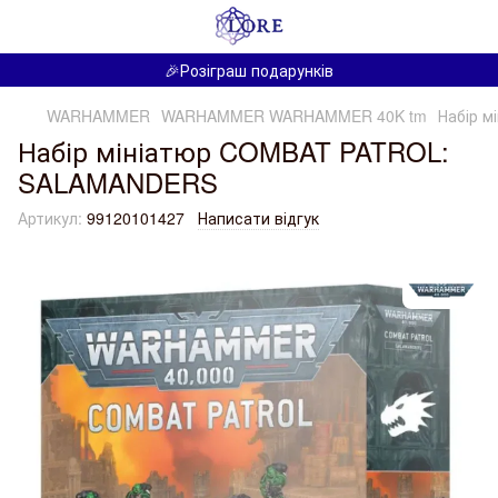
🎉Розіграш подарунків
WARHAMMER
WARHAMMER WARHAMMER 40K tm
Набір 
Набір мініатюр COMBAT PATROL:
SALAMANDERS
Артикул:
99120101427
Написати відгук