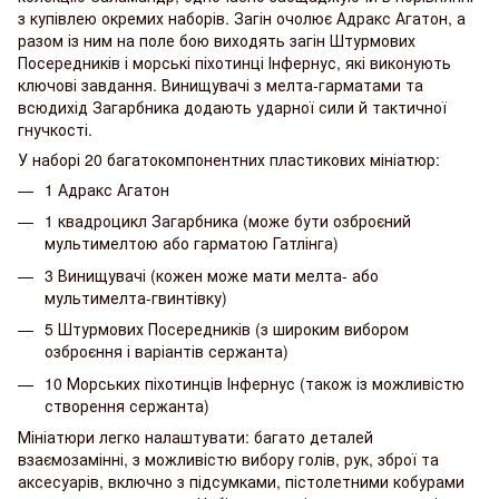
з купівлею окремих наборів. Загін очолює Адракс Агатон, а
разом із ним на поле бою виходять загін Штурмових
Посередників і морські піхотинці Інфернус, які виконують
ключові завдання. Винищувачі з мелта-гарматами та
всюдихід Загарбника додають ударної сили й тактичної
гнучкості.
У наборі 20 багатокомпонентних пластикових мініатюр:
1 Адракс Агатон
1 квадроцикл Загарбника (може бути озброєний
мультимелтою або гарматою Гатлінга)
3 Винищувачі (кожен може мати мелта- або
мультимелта-гвинтівку)
5 Штурмових Посередників (з широким вибором
озброєння і варіантів сержанта)
10 Морських піхотинців Інфернус (також із можливістю
створення сержанта)
Мініатюри легко налаштувати: багато деталей
взаємозамінні, з можливістю вибору голів, рук, зброї та
аксесуарів, включно з підсумками, пістолетними кобурами