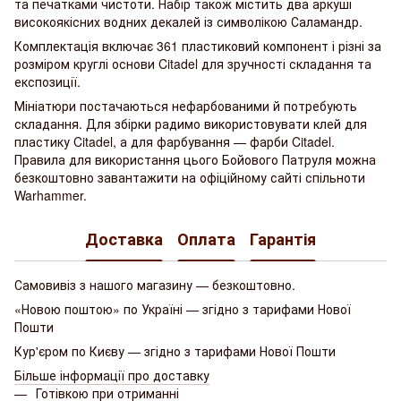
та печатками чистоти. Набір також містить два аркуші
високоякісних водних декалей із символікою Саламандр.
Комплектація включає 361 пластиковий компонент і різні за
розміром круглі основи Citadel для зручності складання та
експозиції.
Мініатюри постачаються нефарбованими й потребують
складання. Для збірки радимо використовувати клей для
пластику Citadel, а для фарбування — фарби Citadel.
Правила для використання цього Бойового Патруля можна
безкоштовно завантажити на офіційному сайті спільноти
Warhammer.
Доставка
Оплата
Гарантія
Самовивіз з нашого магазину — безкоштовно.
«Новою поштою» по Україні — згідно з тарифами Нової
Пошти
Кур'єром по Києву — згідно з тарифами Нової Пошти
Більше інформації про доставку
Готівкою при отриманні