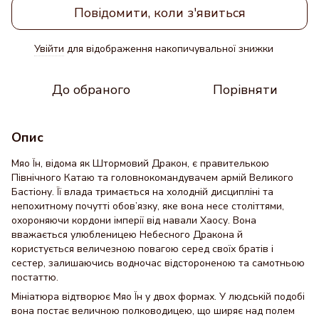
Повідомити, коли з'явиться
Увійти
для відображення накопичувальної знижки
%
До обраного
Порівняти
Опис
Мяо Їн, відома як Штормовий Дракон, є правителькою
Північного Катаю та головнокомандувачем армій Великого
Бастіону. Її влада тримається на холодній дисципліні та
непохитному почутті обов’язку, яке вона несе століттями,
охороняючи кордони імперії від навали Хаосу. Вона
вважається улюбленицею Небесного Дракона й
користується величезною повагою серед своїх братів і
сестер, залишаючись водночас відстороненою та самотньою
постаттю.
Мініатюра відтворює Мяо Їн у двох формах. У людській подобі
вона постає величною полководицею, що ширяє над полем