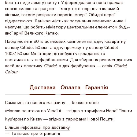
бою та веде армії у наступ. У формі дракона вона вражає
своєю силою та грацією — могутнє створіння з іклами й
кігтями, готове розірвати ворогів імперії. Обидві версії
підкреслюють її унікальність як поєднання воєначальника і
чаклуна, що робить мініатюру центральним елементом будь-
якої армії Великого Катаю.
Набір містить 80 пластикових компонентів, одну квадратну
основу Citadel 50 мм та одну прямокутну основу Citadel
100×150 мм. Мініатюри потребують складання та
постачаються нефарбованими. Для збирання рекомендується
клей для пластику
Citadel
, а для фарбування — серія
Citadel
Colour
.
Доставка
Оплата
Гарантія
Самовивіз з нашого магазину — безкоштовно.
«Новою поштою» по Україні — згідно з тарифами Нової Пошти
Кур'єром по Києву — згідно з тарифами Нової Пошти
Більше інформації про доставку
Готівкою при отриманні