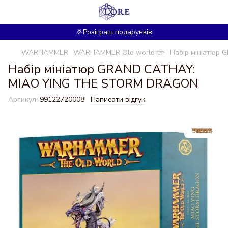
🎉Розіграш подарунків
WARHAMMER
WARHAMMER Old world tm
Набір мініатюр
Набір мініатюр GRAND CATHAY:
MIAO YING THE STORM DRAGON
Артикул:
99122720008
Написати відгук