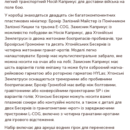
легкий транспортний Носій Каприкус для доставки війська на
поле бою.
У коробці знаходяться двадцять сім багатокомпонентних
пластикових мініатюр: Брокір Залізний Майстер із Помічником
Залізної Кишки та трьома E-COG, Захисник Каприкус із
можливістю побудови як Носія Каприкус, два Хтонійські
Землетруси із двома жетонами боєприпасів-пробивачів, три
Брохірські Громокіни та десять Хтонійських Бесерків із
чотирма жетонами гранат-кротів. Моделі легко
налаштовувати: Брокір має мультиспектральне забрало, яке
можна носити на очах або на лобі; Захисник Каприкус має
шість варіантів голів екіпажу та може бути озброєний магна-
рейковою гарматою або роторною гарматою HYLas; Хтонські
Землетруси оснащуються треморними або пробивними
боєприпасами; Брохір Громобой має вибір між болтовими,
гравітонними або конверсійними проекторами SP і сім
варіантів голів; Хтонські Бесерки можуть носити важкі
плазмові сокири або контузійні молоти, а також є деталі для
двох Бесерків із гранатометами «крот» із заряджаючими
пристроями L-COG, включно з чотирма гранатами-кротами
для ігрового відстеження.
Набір включає два аркуші водних гірок для перенесення