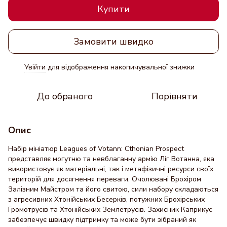
Купити
Замовити швидко
Увійти
для відображення накопичувальної знижки
%
До обраного
Порівняти
Опис
Набір мініатюр Leagues of Votann: Cthonian Prospect
представляє могутню та невблаганну армію Ліг Вотанна, яка
використовує як матеріальні, так і метафізичні ресурси своїх
територій для досягнення переваги. Очолювані Брохіром
Залізним Майстром та його свитою, сили набору складаються
з агресивних Хтонійських Бесерків, потужних Брохірських
Громотрусів та Хтонійських Землетрусів. Захисник Каприкус
забезпечує швидку підтримку та може бути зібраний як