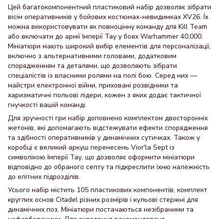
Цей багатокомпонентний пластиковий набір дозволяє зібрати
вісім оперативників у бойових костюмах-невидимках XV26. Їх
можна використовувати як повноцінну команду для Kill Team
або включати до армії Імперії Тау у боях Warhammer 40,000.
Мініатюри мають широкий вибір елементів для персоналізації,
включно з альтернативними головами, додатковим
спорядженням та деталями, що дозволяють зібрати
спеціалістів із власними ролями на полі бою. Серед них —
майстри електронної війни, приховані розвідники та
харизматичні польові лідери, кожен з яких додає тактичної
гнучкості вашій команді.
Для зручності гри набір доповнено комплектом двосторонніх
жетонів, які допомагають відстежувати ефекти спорядження
та здібності оперативників у динамічних сутичках. Також у
коробці є великий аркуш перенесень Vior'la Sept із
символікою Імперії Тау, що дозволяє оформити мініатюри
відповідно до обраного септу та підкреслити їхню належність
до елітних підрозділів.
Усього набір містить 105 пластикових компонентів, комплект
круглих основ Citadel різних розмірів і кульові стержні для
динамічних поз. Мініатюри постачаються незібраними та