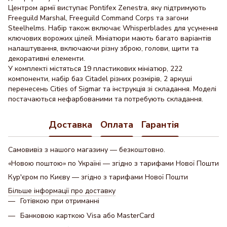
Центром армії виступає Pontifex Zenestra, яку підтримують
Freeguild Marshal, Freeguild Command Corps та загони
Steelhelms. Набір також включає Whisperblades для усунення
ключових ворожих цілей. Мініатюри мають багато варіантів
налаштування, включаючи різну зброю, голови, щити та
декоративні елементи.
У комплекті містяться 19 пластикових мініатюр, 222
компоненти, набір баз Citadel різних розмірів, 2 аркуші
перенесень Cities of Sigmar та інструкція зі складання. Моделі
постачаються нефарбованими та потребують складання.
Доставка
Оплата
Гарантія
Самовивіз з нашого магазину — безкоштовно.
«Новою поштою» по Україні — згідно з тарифами Нової Пошти
Кур'єром по Києву — згідно з тарифами Нової Пошти
Більше інформації про доставку
Готівкою при отриманні
Банковою карткою Visa або MasterCard