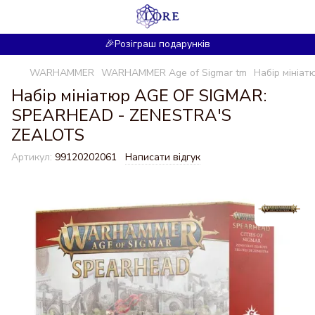
🎉Розіграш подарунків
WARHAMMER
WARHAMMER Age of Sigmar tm
Набір мініа
Набір мініатюр AGE OF SIGMAR:
SPEARHEAD - ZENESTRA'S
ZEALOTS
Артикул:
99120202061
Написати відгук