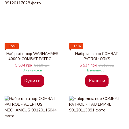
−15%
−15%
Набір мініатюр WARHAMMER
Набір мініатюр COMBAT
40000: COMBAT PATROL -
PATROL: ORKS
GENESTEALER CULTS
5 534 грн
5 534 грн
6 510 грн
6 510 грн
В наявності
В наявності
Купити
Купити