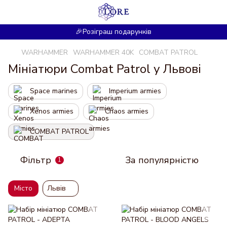
🎉Розіграш подарунків
WARHAMMER
WARHAMMER 40K
COMBAT PATROL
Мініатюри Combat Patrol у Львові
Space marines
Imperium armies
Xenos armies
Chaos armies
COMBAT PATROL
Фільтр
За популярністю
1
Місто
Львів