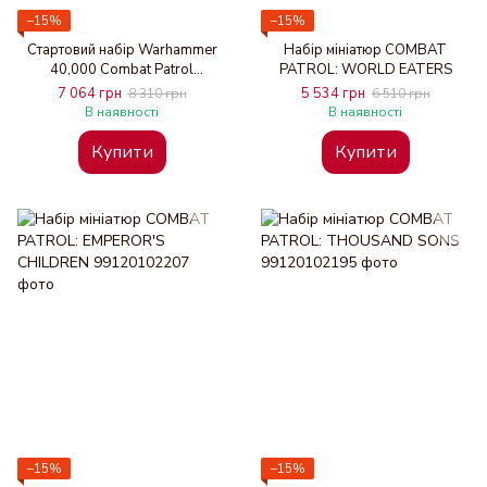
−15%
−15%
Стартовий набір Warhammer
Набір мініатюр COMBAT
40,000 Combat Patrol
PATROL: WORLD EATERS
STARTER SET (ENG)
7 064 грн
5 534 грн
8 310 грн
6 510 грн
В наявності
В наявності
Купити
Купити
−15%
−15%