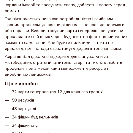
кордони імперії та заслужити славу, доблесть і повагу серед
римлян.
Гра відзначається високою реграбельністю і глибоким
ігровим процесом, де кожне рішення — це крок до перемоги
або поразки. Використовуючи карти генералів і ресурси, ви
прокладаєте свій шлях через будівництво фортець, мильових
замків та самої стіни. Але будьте пильними — пікти не
дрімають, і їхні напади ставатимуть дедалі інтенсивнішими.
Адріанів Вал ідеально підходить для шанувальників
містобудівних стратегій, цінителів історії та тих, хто любить
продумані ігри з механіками менеджменту ресурсів і
виробничих ланцюжків.
Що в коробці
72 карти генерала (по 12 для кожного гравця)
50 ресурсів
48 карт долі
24 фішки будівельників
24 фішки слуг