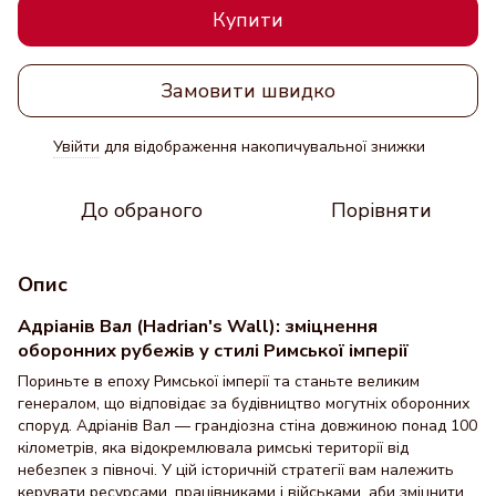
Купити
Замовити швидко
Увійти
для відображення накопичувальної знижки
%
До обраного
Порівняти
Опис
Адріанів Вал (Hadrian's Wall): зміцнення
оборонних рубежів у стилі Римської імперії
Пориньте в епоху Римської імперії та станьте великим
генералом, що відповідає за будівництво могутніх оборонних
споруд. Адріанів Вал — грандіозна стіна довжиною понад 100
кілометрів, яка відокремлювала римські території від
небезпек з півночі. У цій історичній стратегії вам належить
керувати ресурсами, працівниками і військами, аби зміцнити