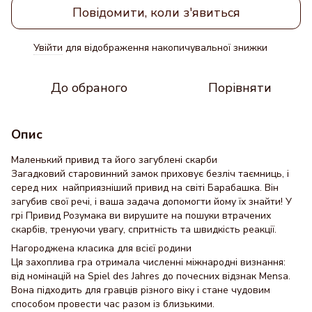
Повідомити, коли з'явиться
Увійти
для відображення накопичувальної знижки
%
До обраного
Порівняти
Опис
Маленький привид та його загублені скарби
Загадковий старовинний замок приховує безліч таємниць, і
серед них найприязніший привид на світі Барабашка. Він
загубив свої речі, і ваша задача допомогти йому їх знайти! У
грі Привид Розумака ви вирушите на пошуки втрачених
скарбів, тренуючи увагу, спритність та швидкість реакції.
Нагороджена класика для всієї родини
Ця захоплива гра отримала численні міжнародні визнання:
від номінацій на Spiel des Jahres до почесних відзнак Mensa.
Вона підходить для гравців різного віку і стане чудовим
способом провести час разом із близькими.