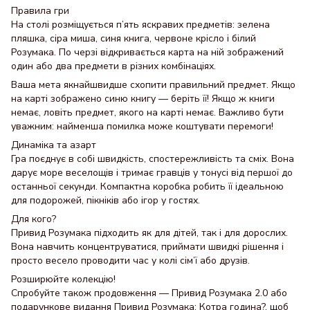
Правила гри
На столі розміщується п’ять яскравих предметів: зелена
пляшка, сіра миша, синя книга, червоне крісло і білий
Розумака. По черзі відкривається карта на ній зображений
один або два предмети в різних комбінаціях.
Ваша мета якнайшвидше схопити правильний предмет. Якщо
на карті зображено синю книгу — беріть її! Якщо ж книги
немає, ловіть предмет, якого на карті немає. Важливо бути
уважним: найменша помилка може коштувати перемоги!
Динаміка та азарт
Гра поєднує в собі швидкість, спостережливість та сміх. Вона
дарує море веселощів і тримає гравців у тонусі від першої до
останньої секунди. Компактна коробка робить її ідеальною
для подорожей, пікніків або ігор у гостях.
Для кого?
Привид Розумака підходить як для дітей, так і для дорослих.
Вона навчить концентруватися, приймати швидкі рішення і
просто весело проводити час у колі сім’ї або друзів.
Розширюйте колекцію!
Спробуйте також продовження — Привид Розумака 2.0 або
подарункове видання Привид Розумака: Котра година?, щоб