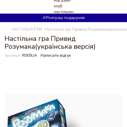
🎉Розіграш подарунків
НАСТІЛЬНІ ІГРИ
Настільна гра Привид Розумака(українська 
Настільна гра Привид
Розумака(українська версія)
Артикул:
R005UA
Написати відгук