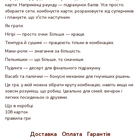
карти. Наприкінці раунду — підрахунок балів. Усе просто:
збираєте сети, комбінуєте карти, розраховуєте хід суперників
і плануєте, що з'їсти наступним.
Як грати:
Нігірі — просто очки. Більше — краще.
Темпура й сушимі — працюють тільки в комбінаціях.
Маки-роли — змагання за більшість.
Пельмішки — що більше, то смачніше.
Пудинги — десерт для фінального підрахунку.
Васабі та палички — бонусні механіки для гнучкіших рішень.
Це гра, у якій можна зібрати круту комбінацію, навіть якщо не
зовсім розумієш, що робиш. Ідеально для сімей, вечірок і
легких посиденьок із друзями.
Що в коробці:
108 карток
правила гри
Доставка
Оплата
Гарантія