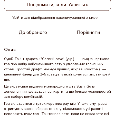
Повідомити, коли з'явиться
Увійти
для відображення накопичувальної знижки
%
До обраного
Порівняти
Опис
Суші? Так! + додаток "Соєвий соус" (укр.) — швидка карткова
гра про набір найсмачнішого сету з улюблених японських
страв. Простий драфт, мінімум правил, яскраві ілюстрації —
ідеальний філер для 2–5 гравців, у який хочеться зіграти ще й
ще.
Це українське видання міжнародного хіта Sushi Go із
доповненням, що додає нові карти та ще більше можливостей
для набору комбінацій.
Гра складається з трьох коротких раундів. У кожному гравці
отримують карти, обирають одну, відкривають усі разом і
передають руку далі. Так триває доти, поки не викладете всі