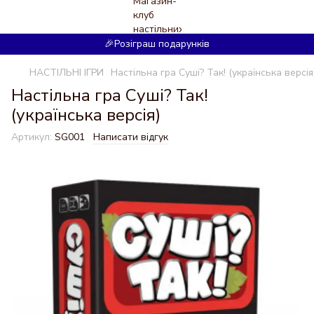
🎉Розіграш подарунків
НАСТІЛЬНІ ІГРИ
Настільна гра Суші? Так! (українська версія
Настільна гра Суші? Так!
(українська версія)
Артикул:
SG001
Написати відгук