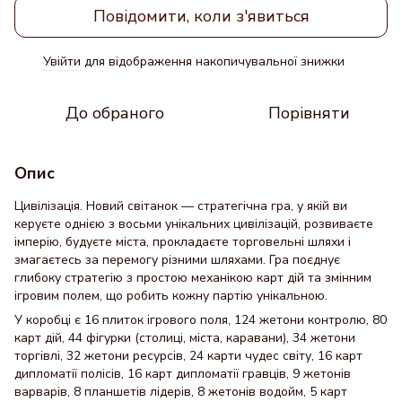
Повідомити, коли з'явиться
Увійти
для відображення накопичувальної знижки
%
До обраного
Порівняти
Опис
Цивілізація. Новий світанок — стратегічна гра, у якій ви
керуєте однією з восьми унікальних цивілізацій, розвиваєте
імперію, будуєте міста, прокладаєте торговельні шляхи і
змагаєтесь за перемогу різними шляхами. Гра поєднує
глибоку стратегію з простою механікою карт дій та змінним
ігровим полем, що робить кожну партію унікальною.
У коробці є 16 плиток ігрового поля, 124 жетони контролю, 80
карт дій, 44 фігурки (столиці, міста, каравани), 34 жетони
торгівлі, 32 жетони ресурсів, 24 карти чудес світу, 16 карт
дипломатії полісів, 16 карт дипломатії гравців, 9 жетонів
варварів, 8 планшетів лідерів, 8 жетонів водойм, 5 карт