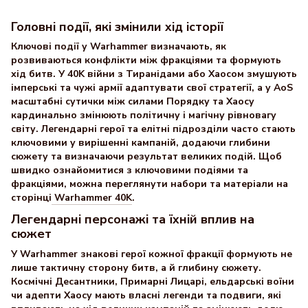
Головні події, які змінили хід історії
Ключові події у Warhammer визначають, як
розвиваються конфлікти між фракціями та формують
хід битв. У 40K війни з Тиранідами або Хаосом змушують
імперські та чужі армії адаптувати свої стратегії, а у AoS
масштабні сутички між силами Порядку та Хаосу
кардинально змінюють політичну і магічну рівновагу
світу. Легендарні герої та елітні підрозділи часто стають
ключовими у вирішенні кампаній, додаючи глибини
сюжету та визначаючи результат великих подій. Щоб
швидко ознайомитися з ключовими подіями та
фракціями, можна переглянути набори та матеріали на
сторінці
Warhammer 40K
.
Легендарні персонажі та їхній вплив на
сюжет
У Warhammer знакові герої кожної фракції формують не
лише тактичну сторону битв, а й глибину сюжету.
Космічні Десантники, Примарні Лицарі, ельдарські воїни
чи адепти Хаосу мають власні легенди та подвиги, які