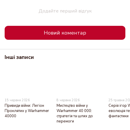
Додайте перший відгук
Новий коментар
Інші записи
15 червня 2026
8 червня 2026
25 травня 2
Привиди війни: Легіон
Мистецтво війни у
Серія ігор
Проклятих у Warhammer
Warhammer 40 000:
еволюція те
40000
стратегія та шлях до
фантастики
перемоги