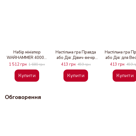
Набір мініатюр
Настільна гра Правда
Настільна гра П
WARHAMMER 40000:
або Дія: Дівич-вечір
або Дія: для Ве
TAU EMPIRE - KROOT
(українська версія)
Компанії (украї
1 512 грн
413 грн
413 грн
1 680 грн
459 грн
459 г
HOUNDS
версія)
Купити
Купити
Купити
Обговорення