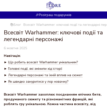
🎉Розіграш подарунків
📚Блог
Всесвіт Warhammer: ключові події та легендарні пе
Всесвіт Warhammer: ключові події та
легендарні персонажі
6 жовтня 2025
Навігація:
►
Що робить всесвіт Warhammer унікальним?
►
Головні події, які змінили хід історії
►
Легендарні персонажі та їхній вплив на сюжет
►
Як швидко зануритися у лор новачку?
Всесвіт Warhammer захоплює поєднанням епічних битв,
продуманого сюжету та різноманітних фракцій, які
роблять гру унікальною. Кожна частина всесвіту, від