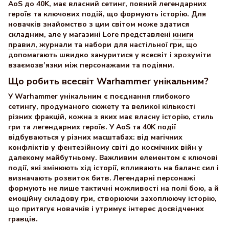
AoS до 40K, має власний сетинг, повний легендарних
героїв та ключових подій, що формують історію. Для
новачків знайомство з цим світом може здатися
складним, але у магазині Lore представлені
книги
правил, журнали
та набори для настільної гри, що
допомагають швидко зануритися у всесвіт і зрозуміти
взаємозв’язки між персонажами та подіями.
Що робить всесвіт Warhammer унікальним?
У Warhammer унікальним є поєднання глибокого
сетингу, продуманого сюжету та великої кількості
різних фракцій, кожна з яких має власну історію, стиль
гри та легендарних героїв. У AoS та 40K події
відбуваються у різних масштабах: від магічних
конфліктів у фентезійному світі до космічних війн у
далекому майбутньому. Важливим елементом є ключові
події, які змінюють хід історії, впливають на баланс сил і
визначають розвиток битв. Легендарні персонажі
формують не лише тактичні можливості на полі бою, а й
емоційну складову гри, створюючи захоплюючу історію,
що притягує новачків і утримує інтерес досвідчених
гравців.