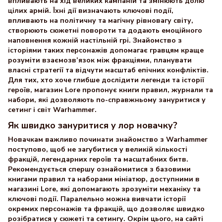
впливають на хід великих кампаній та змінюють долю
цілих армій. Їхні дії визначають ключові події,
впливають на політичну та магічну рівновагу світу,
створюють сюжетні повороти та додають емоційного
наповнення кожній настільній грі. Знайомство з
історіями таких персонажів допомагає гравцям краще
розуміти взаємозв’язок між фракціями, планувати
власні стратегії та відчути масштаб епічних конфліктів.
Для тих, хто хоче глибше дослідити легенди та історії
героїв, магазин Lore пропонує книги правил, журнали та
набори, які дозволяють по-справжньому зануритися у
сетинг і світ Warhammer.
Як швидко зануритися у лор новачку?
Новачкам важливо починати знайомство з Warhammer
поступово, щоб не загубитися у великій кількості
фракцій, легендарних героїв та масштабних битв.
Рекомендується спершу ознайомитися з базовими
книгами правил та наборами мініатюр, доступними в
магазині Lore, які допомагають зрозуміти механіку та
ключові події. Паралельно можна вивчати історії
окремих персонажів та фракцій, що дозволяє швидко
розібратися у сюжеті та сетингу. Окрім цього, на сайті